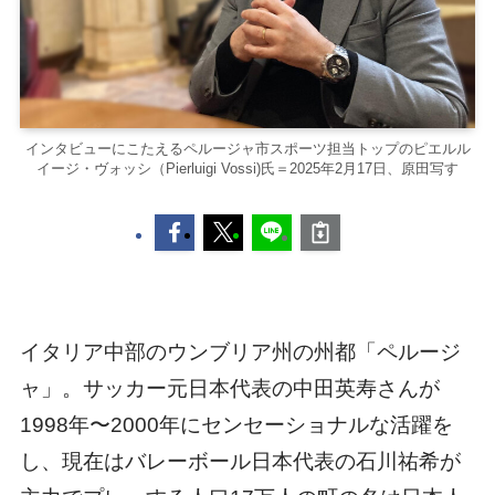
インタビューにこたえるペルージャ市スポーツ担当トップのピエルル
イージ・ヴォッシ（Pierluigi Vossi)氏＝2025年2月17日、原田写す
イタリア中部のウンブリア州の州都「ペルージ
ャ」。サッカー元日本代表の中田英寿さんが
1998年〜2000年にセンセーショナルな活躍を
し、現在はバレーボール日本代表の石川祐希が