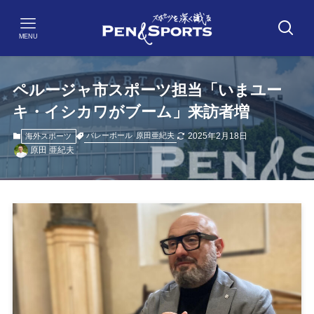
MENU
ペルージャ市スポーツ担当「いまユー
キ・イシカワがブーム」来訪者増
2025年2月18日
バレーボール
原田亜紀夫
海外スポーツ
原田 亜紀夫