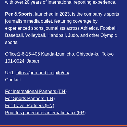
with over 20 years of international reporting experience.
Pen＆Sports
, launched in 2023, is the company’s sports
journalism media outlet, featuring coverage by
experienced sports journalists across Athletics, Football,
Baseball, Volleyball, Handball, Judo, and other Olympic
sports.
Office:1-6-16-405 Kanda-Izumicho, Chiyoda-ku, Tokyo
101-0024, Japan
URL
https://pen-and.co.jp/lp/en/
Contact
For International Partners (EN)
For Sports Partners (EN)
For Travel Partners (EN)
Pour les partenaires internationaux (FR)