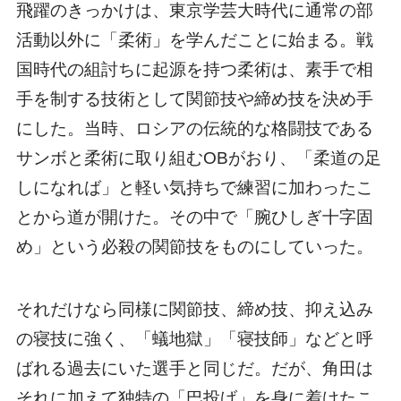
飛躍のきっかけは、東京学芸大時代に通常の部
活動以外に「柔術」を学んだことに始まる。戦
国時代の組討ちに起源を持つ柔術は、素手で相
手を制する技術として関節技や締め技を決め手
にした。当時、ロシアの伝統的な格闘技である
サンボと柔術に取り組むOBがおり、「柔道の足
しになれば」と軽い気持ちで練習に加わったこ
とから道が開けた。その中で「腕ひしぎ十字固
め」という必殺の関節技をものにしていった。
それだけなら同様に関節技、締め技、抑え込み
の寝技に強く、「蟻地獄」「寝技師」などと呼
ばれる過去にいた選手と同じだ。だが、角田は
それに加えて独特の「巴投げ」を身に着けたこ