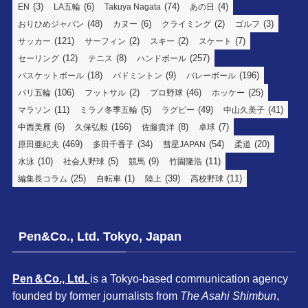
(3)
(6)
(74)
(4)
EN
LA五輪
Takuya Nagata
あの日
(48)
(6)
(2)
(3)
おりひめジャパン
カヌー
クライミング
ゴルフ
(121)
(2)
(2)
(7)
サッカー
サーフィン
スキー
スケート
(12)
(8)
(257)
セーリング
テニス
ハンドボール
(18)
(9)
(196)
バスケットボール
バドミントン
バレーボール
(106)
(2)
(46)
(25)
パリ五輪
フットサル
プロ野球
ホッケー
(11)
(5)
(49)
(41)
マラソン
ミラノ冬季五輪
ラグビー
中山久美子
(6)
(166)
(8)
(7)
中西美雁
久保弘毅
佐藤貴洋
卓球
(469)
(34)
(54)
(20)
原田亜紀夫
多田千香子
彗星JAPAN
柔道
(10)
(5)
(9)
(11)
水泳
社会人野球
競馬
竹園隆浩
(25)
(1)
(39)
(11)
編集長コラム
自転車
陸上
高校野球
Pen&Co., Ltd. Tokyo, Japan
Pen＆Co., Ltd.
is a Tokyo-based communication agency
founded by former journalists from
The Asahi Shimbun
,