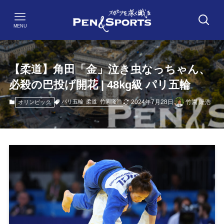
MENU
【柔道】角田「金」泣き虫なっちゃん、
必殺の巴投げ開花 | 48kg級 パリ五輪
2024年7月28日
竹園 隆浩
パリ五輪
柔道
竹園隆浩
オリンピック