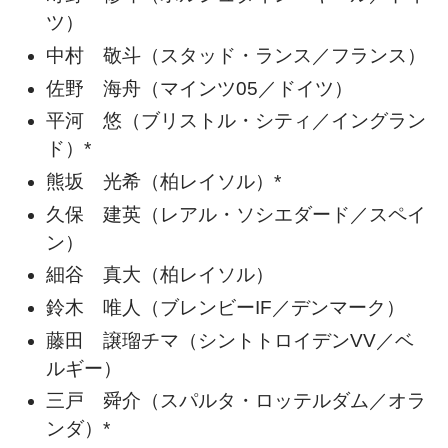
ツ）
中村 敬斗（スタッド・ランス／フランス）
佐野 海舟（マインツ05／ドイツ）
平河 悠（ブリストル・シティ／イングラン
ド）*
熊坂 光希（柏レイソル）*
久保 建英（レアル・ソシエダード／スペイ
ン）
細谷 真大（柏レイソル）
鈴木 唯人（ブレンビーIF／デンマーク）
藤田 譲瑠チマ（シントトロイデンVV／ベ
ルギー）
三戸 舜介（スパルタ・ロッテルダム／オラ
ンダ）*