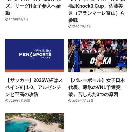
ズ、リーグH女子参入へ始
4回Knockü Cup、佐藤美
動
月（アランマーレ富山）ら
参戦
2026年8月4日
2026年8月2日
【サッカー】2026W杯はス
【バレーボール】女子日本
ペインV | 1-0、アルゼンチ
代表、薄氷のVNL予選突
ンと至高の攻防
破。苦しんだ3つの原因
2026年7月20日
2026年7月13日