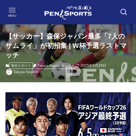
MENU
【サッカー】森保ジャパン最多「7人の
サムライ」が初招集 | W杯予選ラストマ
ッチ
2025年5月28日
Takuya Nagata
サッカー
海外スポーツ
Takuya Nagata