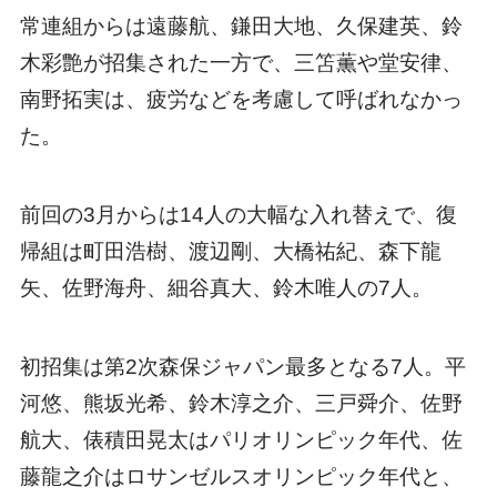
常連組からは遠藤航、鎌田大地、久保建英、鈴
木彩艶が招集された一方で、三笘薫や堂安律、
南野拓実は、疲労などを考慮して呼ばれなかっ
た。
前回の3月からは14人の大幅な入れ替えで、復
帰組は町田浩樹、渡辺剛、大橋祐紀、森下龍
矢、佐野海舟、細谷真大、鈴木唯人の7人。
初招集は第2次森保ジャパン最多となる7人。平
河悠、熊坂光希、鈴木淳之介、三戸舜介、佐野
航大、俵積田晃太はパリオリンピック年代、佐
藤龍之介はロサンゼルスオリンピック年代と、