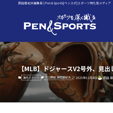
原田亜紀夫編集長 | Pen＆Sports[ペンスポ]スポーツ特化型メディア
【MLB】ドジャースV2号外、見
プロ野球
原田亜紀夫
海外スポーツ
2025年11月4日
原田 