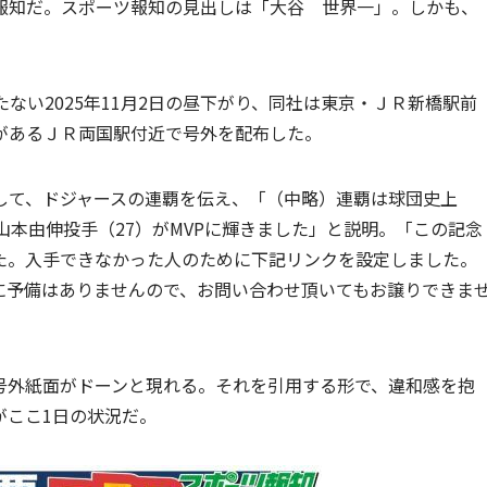
報知だ。スポーツ報知の見出しは「大谷 世界一」。しかも、
ない2025年11月2日の昼下がり、同社は東京・ＪＲ新橋駅前
があるＪＲ両国駅付近で号外を配布した。
して、ドジャースの連覇を伝え、「（中略）連覇は球団史上
山本由伸投手（27）がMVPに輝きました」と説明。「この記念
た。入手できなかった人のために下記リンクを設定しました。
に予備はありませんので、お問い合わせ頂いてもお譲りできま
号外紙面がドーンと現れる。それを引用する形で、違和感を抱
がここ1日の状況だ。