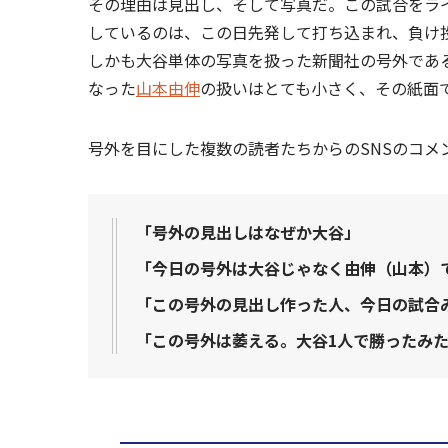
その理由は見出し、そして写真だ。この試合をラ
しているのは、この日先発して打ち込まれ、負け
しかも大谷単体の写真を扱った新聞社の号外である
なった
山本由伸
の扱いはとても小さく、その紙面
号外を目にした複数の読者たちからのSNSのコメ
「号外の見出しはなぜか大谷」
「今日の号外は大谷じゃなく由伸（山本）
「この号外の見出し作った人、今日の試合
「この号外は萎える。大谷1人で勝ったみ