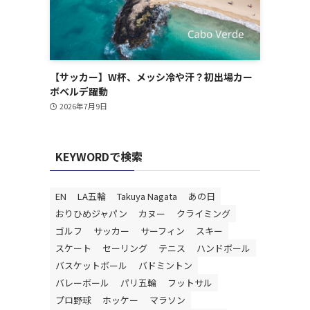
【サッカー】W杯、メッシ冷や汗？初出場カー
ボベルデ躍動
2026年7月9日
KEYWORDで検索
EN
LA五輪
Takuya Nagata
あの日
おりひめジャパン
カヌー
クライミング
ゴルフ
サッカー
サーフィン
スキー
スケート
セーリング
テニス
ハンドボール
バスケットボール
バドミントン
バレーボール
パリ五輪
フットサル
プロ野球
ホッケー
マラソン