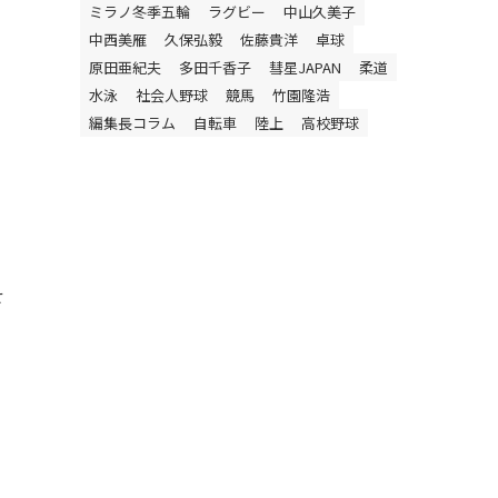
ミラノ冬季五輪
ラグビー
中山久美子
中西美雁
久保弘毅
佐藤貴洋
卓球
原田亜紀夫
多田千香子
彗星JAPAN
柔道
水泳
社会人野球
競馬
竹園隆浩
編集長コラム
自転車
陸上
高校野球
せ