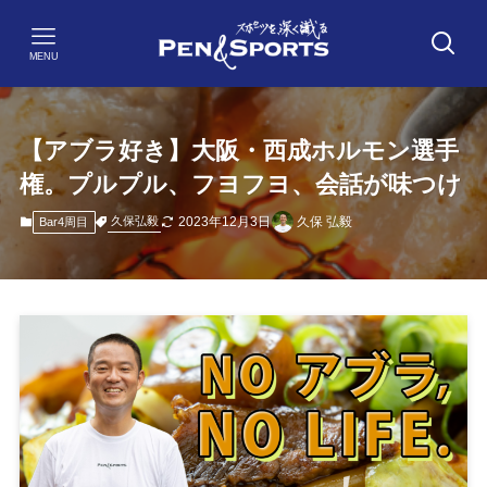
MENU
【アブラ好き】大阪・西成ホルモン選手
権。プルプル、フヨフヨ、会話が味つけ
2023年12月3日
久保 弘毅
久保弘毅
Bar4周目