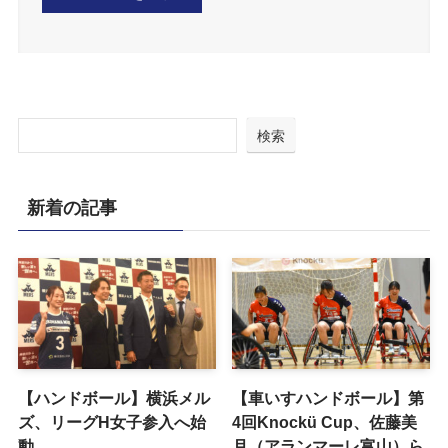
検索
新着の記事
【ハンドボール】横浜メル
【車いすハンドボール】第
ズ、リーグH女子参入へ始
4回Knockü Cup、佐藤美
動
月（アランマーレ富山）ら