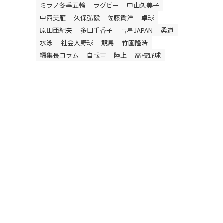
ミラノ冬季五輪
ラグビー
中山久美子
中西美雁
久保弘毅
佐藤貴洋
卓球
原田亜紀夫
多田千香子
彗星JAPAN
柔道
水泳
社会人野球
競馬
竹園隆浩
編集長コラム
自転車
陸上
高校野球