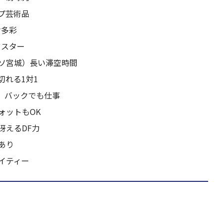
プ芸術品
け多彩
ドスター
ソ宮城）長い滞空時間
切れる1対1
）バックでも仕事
ォットもOK
冴えるDF力
あり
イティー