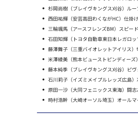
杉岡尚樹（ブレイヴキングス刈谷）ルー
西田祐輝（安芸高田わくながHC）仕掛
三輪颯馬（アースフレンズBM）スピー
石田知輝（トヨタ自動車東日本レガロッ
藤澤舞子（三重バイオレットアイリス）
米澤綾美（熊本ビューストピンディーズ
藤本純季（ブレイヴキングス刈谷）ピヴ
石川莉子（イズミメイプルレッズ広島）
原田一沙（大同フェニックス東海）闘志
時村浩幹（大崎オーソル埼玉）オールマ