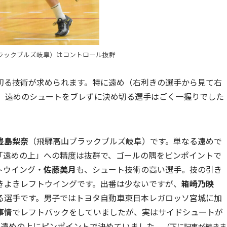
ラックブルズ岐阜）はコントロール抜群
切る技術が求められます。特に遠め（右利きの選手から見て右
は、遠めのシュートをブレずに決め切る選手はごく一握りでした
豊島梨奈
（飛騨高山ブラックブルズ岐阜）です。単なる遠めで
「遠めの上」への精度は抜群で、ゴールの隅をピンポイントで
トウイング・
佐藤美月
も、シュート技術の高い選手。技の引き
きよきレフトウイングです。出番は少ないですが、
箱崎乃映
る選手です。男子ではトヨタ自動車東日本レガロッソ宮城に加
事情でレフトバックをしていましたが、実はサイドシュートが
、遠めの上にピンポイントで決めていました。
（下に記事が続きま