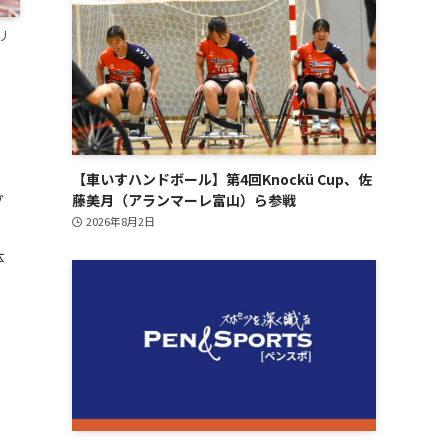
リ
【車いすハンドボール】第4回Knockü Cup、佐
グ
藤美月（アランマーレ富山）ら参戦
2026年8月2日
体