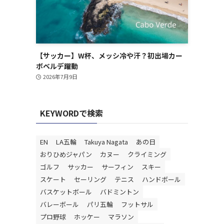
【サッカー】W杯、メッシ冷や汗？初出場カー
ボベルデ躍動
2026年7月9日
KEYWORDで検索
EN
LA五輪
Takuya Nagata
あの日
おりひめジャパン
カヌー
クライミング
ゴルフ
サッカー
サーフィン
スキー
スケート
セーリング
テニス
ハンドボール
バスケットボール
バドミントン
バレーボール
パリ五輪
フットサル
プロ野球
ホッケー
マラソン