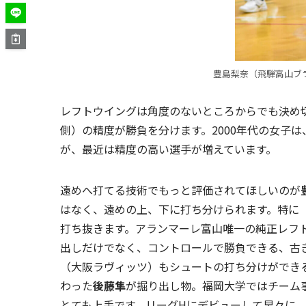
豊島梨奈（飛騨高山ブ
レフトウイングは角度のないところからでも決め
側）の精度が勝負を分けます。2000年代の女子
が、最近は精度の高い選手が増えています。
遠めへ打てる技術でもっと評価されてほしいのが
はなく、遠めの上、下に打ち分けられます。特に
打ち抜きます。アランマーレ富山唯一の純正レフ
出しだけでなく、コントロールで勝負できる、古
（大阪ラヴィッツ）もシュートの打ち分けができ
わった
後藤隼
が掘り出し物。福岡大学ではチーム
とても上手です。リーグHにデビューして早々に