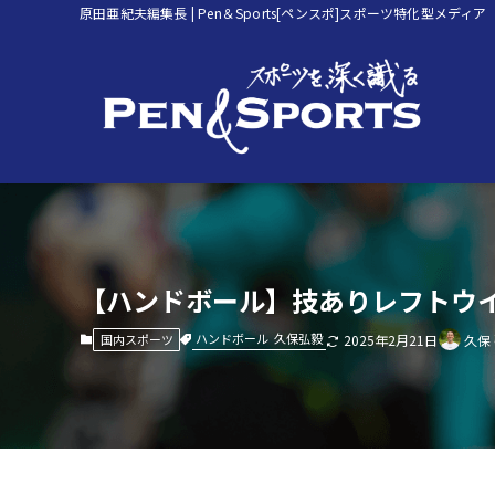
原田亜紀夫編集長 | Pen＆Sports[ペンスポ]スポーツ特化型メディア
【ハンドボール】技ありレフトウイング3
ハンドボール
久保弘毅
国内スポーツ
2025年2月21日
久保