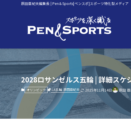
原田亜紀夫編集長 | Pen＆Sports[ペンスポ]スポーツ特化型メディア
2028ロサンゼルス五輪 | 詳細
LA五輪
原田亜紀夫
オリンピック
2025年11月14日
原田 