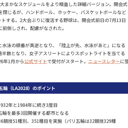
れた大まかなスケジュールをより精査した詳細バージョン。開会式
式で幕を閉じるが、ハンドボール、ホッケー、バスケットボールなど
ートする。2大会ぶりに復活する野球は、開会式前日の7月13日
に前倒しされ、配慮がなされた。
と水泳の順番が真逆となり、「陸上が先、水泳があと」になる
過半数となり、女子アスリートによりスポットライトを当てる
6年1月から
公式サイト
で受付がスタート。
ニュースレター
に
輪（LA2028）のポイント
32年と1984年に続き3度目
五輪を最多3回開催する都市となる
競技51種別、351種目を実施（パリ五輪は32競技329種