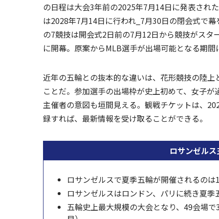
の日程は大会3年前の2025年7月14日に発表さ
は2028年7月14日に行われ_7月30日の閉会
の7競技は開会式2日前の7月12日から競技がスタ
に開幕。原案からMLB選手が出場可能となる期間
近年の五輪との抜本的な違いは、花形競技の陸上
ことだ。参加選手の出場枠が史上初めて、女子が
主催者の意図も垣間見える。観戦チケットは、202
録すれば、最新情報を受け取ることができる。
ロサンゼルス五
ロサンゼルスで夏季五輪が開催されるのは19
ロサンゼルスはロンドン、パリに続き夏季
五輪史上最大規模の大会となり、49会場で36
目）