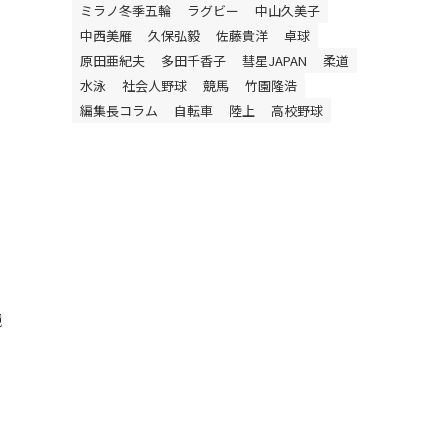
ミラノ冬季五輪
ラグビー
中山久美子
中西美雁
久保弘毅
佐藤貴洋
卓球
原田亜紀夫
多田千香子
彗星JAPAN
柔道
水泳
社会人野球
競馬
竹園隆浩
編集長コラム
自転車
陸上
高校野球
競