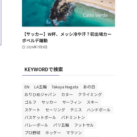
【サッカー】W杯、メッシ冷や汗？初出場カー
ボベルデ躍動
2026年7月9日
KEYWORDで検索
EN
LA五輪
Takuya Nagata
あの日
おりひめジャパン
カヌー
クライミング
ゴルフ
サッカー
サーフィン
スキー
スケート
セーリング
テニス
ハンドボール
バスケットボール
バドミントン
バレーボール
パリ五輪
フットサル
プロ野球
ホッケー
マラソン