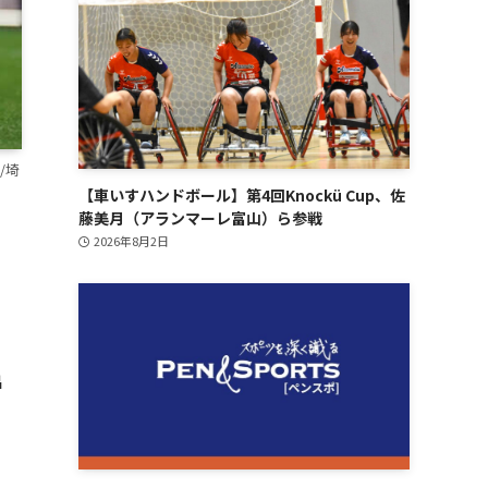
/埼
【車いすハンドボール】第4回Knockü Cup、佐
藤美月（アランマーレ富山）ら参戦
2026年8月2日
出
ッ
の