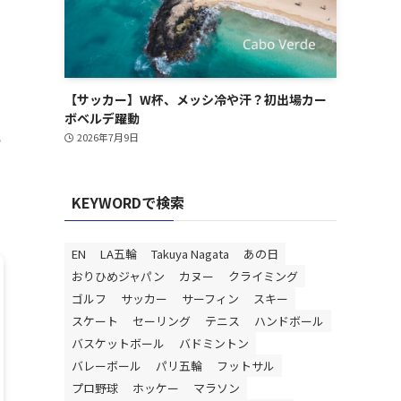
【サッカー】W杯、メッシ冷や汗？初出場カー
ボベルデ躍動
ら
2026年7月9日
KEYWORDで検索
EN
LA五輪
Takuya Nagata
あの日
おりひめジャパン
カヌー
クライミング
ゴルフ
サッカー
サーフィン
スキー
スケート
セーリング
テニス
ハンドボール
バスケットボール
バドミントン
バレーボール
パリ五輪
フットサル
プロ野球
ホッケー
マラソン