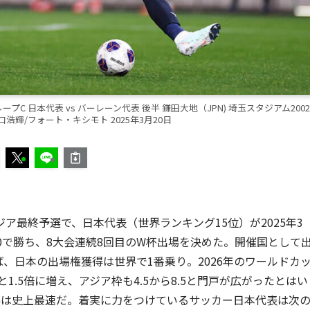
プC 日本代表 vs バーレーン代表 後半 鎌田大地（JPN) 埼玉スタジアム2002
浩輝/フォート・キシモト 2025年3月20日
アジア最終予選で、日本代表（世界ランキング15位）が2025年3
-0で勝ち、8大会連続8回目のW杯出場を決めた。開催国として
、日本の出場権獲得は世界で1番乗り。2026年のワールドカ
1.5倍に増え、アジア枠も4.5から8.5と門戸が広がったとはい
得は史上最速だ。着実に力をつけているサッカー日本代表は次