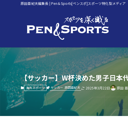
原田亜紀夫編集長 | Pen＆Sports[ペンスポ]スポーツ特化型メディア
【サッカー】W杯決めた男子日本
サッカー
原田亜紀夫
海外スポーツ
2025年3月22日
原田 