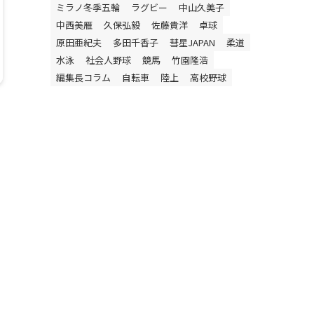
ミラノ冬季五輪
ラグビー
中山久美子
中西美雁
久保弘毅
佐藤貴洋
卓球
原田亜紀夫
多田千香子
彗星JAPAN
柔道
水泳
社会人野球
競馬
竹園隆浩
編集長コラム
自転車
陸上
高校野球