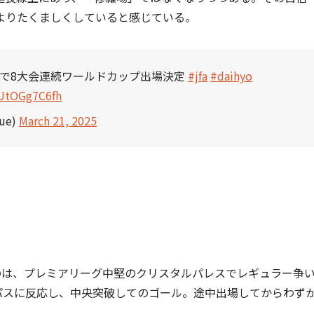
よりたくましくしていると感じている。
0勝利で8大会連続ワールドカップ出場決定
#jfa
#daihyo
/UtOGg7C6fh
ue)
March 21, 2025
のは、プレミアリーグ中堅のクリスタルパレスでレギュラー争
パスに反応し、中央突破してのゴール。途中出場してからわず