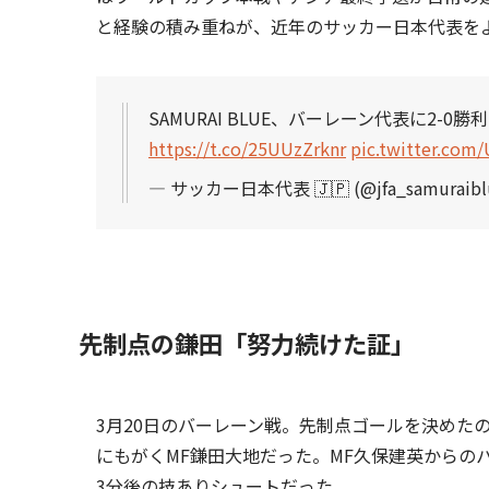
と経験の積み重ねが、近年のサッカー日本代表を
SAMURAI BLUE、バーレーン代表に2-
https://t.co/25UUzZrknr
pic.twitter.com
— サッカー日本代表 🇯🇵 (@jfa_samuraibl
先制点の鎌田「努力続けた証」
3月20日のバーレーン戦。先制点ゴールを決めた
にもがくMF鎌田大地だった。MF久保建英からの
3分後の技ありシュートだった。