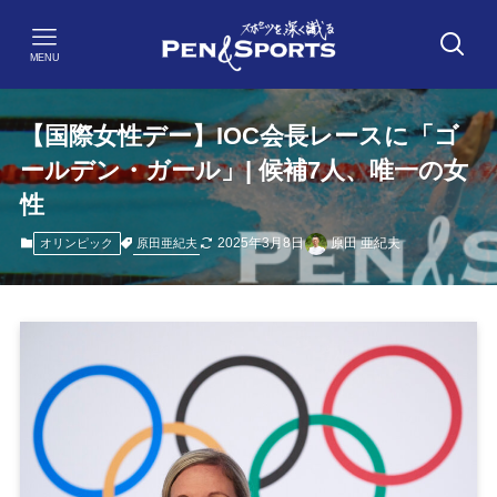
MENU
【国際女性デー】IOC会長レースに「ゴ
ールデン・ガール」| 候補7人、唯一の女
性
2025年3月8日
原田 亜紀夫
原田亜紀夫
オリンピック