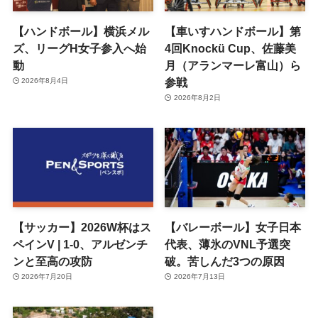
【ハンドボール】横浜メル
【車いすハンドボール】第
ズ、リーグH女子参入へ始
4回Knockü Cup、佐藤美
動
月（アランマーレ富山）ら
参戦
2026年8月4日
2026年8月2日
【サッカー】2026W杯はス
【バレーボール】女子日本
ペインV | 1-0、アルゼンチ
代表、薄氷のVNL予選突
ンと至高の攻防
破。苦しんだ3つの原因
2026年7月20日
2026年7月13日