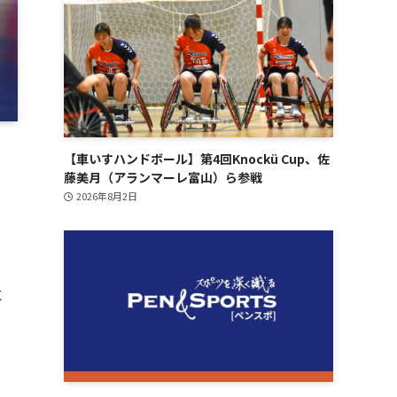
【車いすハンドボール】第4回Knockü Cup、佐
藤美月（アランマーレ富山）ら参戦
2026年8月2日
、
に
ミ