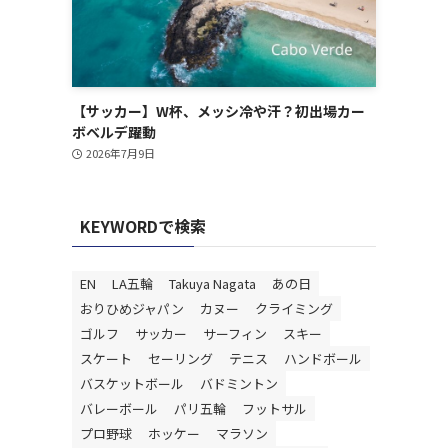
【サッカー】W杯、メッシ冷や汗？初出場カー
ボベルデ躍動
2026年7月9日
KEYWORDで検索
EN
LA五輪
Takuya Nagata
あの日
おりひめジャパン
カヌー
クライミング
ゴルフ
サッカー
サーフィン
スキー
スケート
セーリング
テニス
ハンドボール
バスケットボール
バドミントン
バレーボール
パリ五輪
フットサル
プロ野球
ホッケー
マラソン