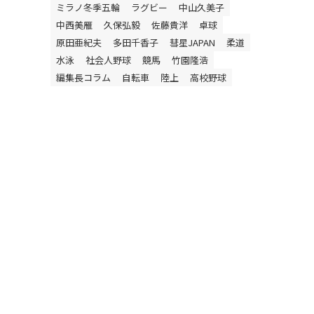
ミラノ冬季五輪
ラグビー
中山久美子
中西美雁
久保弘毅
佐藤貴洋
卓球
原田亜紀夫
多田千香子
彗星JAPAN
柔道
水泳
社会人野球
競馬
竹園隆浩
編集長コラム
自転車
陸上
高校野球