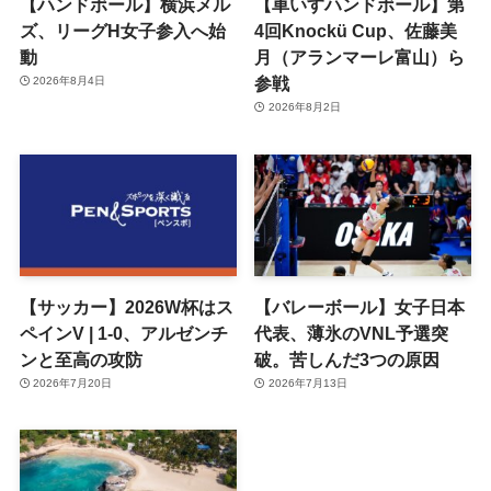
【ハンドボール】横浜メル
【車いすハンドボール】第
ズ、リーグH女子参入へ始
4回Knockü Cup、佐藤美
動
月（アランマーレ富山）ら
参戦
2026年8月4日
2026年8月2日
【サッカー】2026W杯はス
【バレーボール】女子日本
ペインV | 1-0、アルゼンチ
代表、薄氷のVNL予選突
ンと至高の攻防
破。苦しんだ3つの原因
2026年7月20日
2026年7月13日