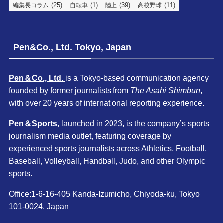
(25)
(1)
(39)
(11)
編集長コラム
自転車
陸上
高校野球
Pen&Co., Ltd. Tokyo, Japan
Pen＆Co., Ltd.
is a Tokyo-based communication agency
founded by former journalists from
The Asahi Shimbun
,
with over 20 years of international reporting experience.
Pen＆Sports
, launched in 2023, is the company’s sports
journalism media outlet, featuring coverage by
experienced sports journalists across Athletics, Football,
Baseball, Volleyball, Handball, Judo, and other Olympic
sports.
Office:1-6-16-405 Kanda-Izumicho, Chiyoda-ku, Tokyo
101-0024, Japan