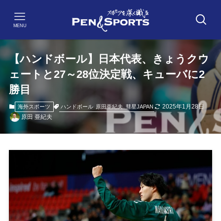
MENU
【ハンドボール】日本代表、きょうクウ
ェートと27～28位決定戦、キューバに2
勝目
2025年1月28日
ハンドボール
原田亜紀夫
彗星JAPAN
海外スポーツ
原田 亜紀夫