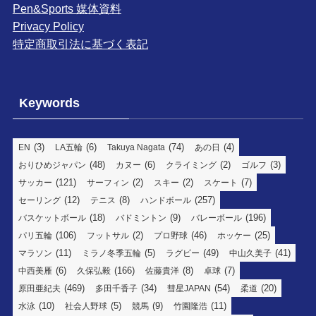
Pen&Sports 媒体資料
Privacy Policy
特定商取引法に基づく表記
Keywords
(3)
(6)
(74)
(4)
EN
LA五輪
Takuya Nagata
あの日
(48)
(6)
(2)
(3)
おりひめジャパン
カヌー
クライミング
ゴルフ
(121)
(2)
(2)
(7)
サッカー
サーフィン
スキー
スケート
(12)
(8)
(257)
セーリング
テニス
ハンドボール
(18)
(9)
(196)
バスケットボール
バドミントン
バレーボール
(106)
(2)
(46)
(25)
パリ五輪
フットサル
プロ野球
ホッケー
(11)
(5)
(49)
(41)
マラソン
ミラノ冬季五輪
ラグビー
中山久美子
(6)
(166)
(8)
(7)
中西美雁
久保弘毅
佐藤貴洋
卓球
(469)
(34)
(54)
(20)
原田亜紀夫
多田千香子
彗星JAPAN
柔道
(10)
(5)
(9)
(11)
水泳
社会人野球
競馬
竹園隆浩