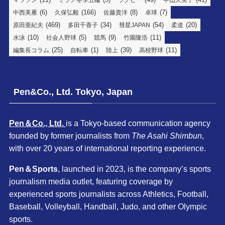
マラソン
ミラノ冬季五輪
ラグビー
中山久美子
(6)
(166)
(8)
(7)
中西美雁
久保弘毅
佐藤貴洋
卓球
(469)
(34)
(54)
(20)
原田亜紀夫
多田千香子
彗星JAPAN
柔道
(10)
(5)
(9)
(11)
水泳
社会人野球
競馬
竹園隆浩
(25)
(1)
(39)
(11)
編集長コラム
自転車
陸上
高校野球
Pen&Co., Ltd. Tokyo, Japan
Pen＆Co., Ltd.
is a Tokyo-based communication agency
founded by former journalists from
The Asahi Shimbun
,
with over 20 years of international reporting experience.
Pen＆Sports
, launched in 2023, is the company’s sports
journalism media outlet, featuring coverage by
experienced sports journalists across Athletics, Football,
Baseball, Volleyball, Handball, Judo, and other Olympic
sports.