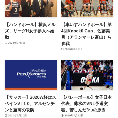
【ハンドボール】横浜メル
【車いすハンドボール】第
ズ、リーグH女子参入へ始
4回Knockü Cup、佐藤美
動
月（アランマーレ富山）ら
参戦
2026年8月4日
2026年8月2日
【サッカー】2026W杯はス
【バレーボール】女子日本
ペインV | 1-0、アルゼンチ
代表、薄氷のVNL予選突
ンと至高の攻防
破。苦しんだ3つの原因
2026年7月20日
2026年7月13日