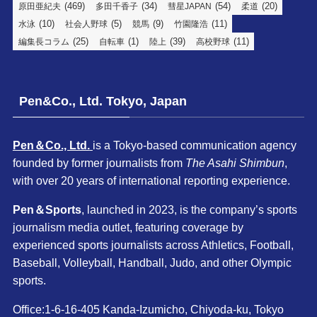
(469)
(34)
(54)
(20)
原田亜紀夫
多田千香子
彗星JAPAN
柔道
(10)
(5)
(9)
(11)
水泳
社会人野球
競馬
竹園隆浩
(25)
(1)
(39)
(11)
編集長コラム
自転車
陸上
高校野球
Pen&Co., Ltd. Tokyo, Japan
Pen＆Co., Ltd.
is a Tokyo-based communication agency
founded by former journalists from
The Asahi Shimbun
,
with over 20 years of international reporting experience.
Pen＆Sports
, launched in 2023, is the company’s sports
journalism media outlet, featuring coverage by
experienced sports journalists across Athletics, Football,
Baseball, Volleyball, Handball, Judo, and other Olympic
sports.
Office:1-6-16-405 Kanda-Izumicho, Chiyoda-ku, Tokyo