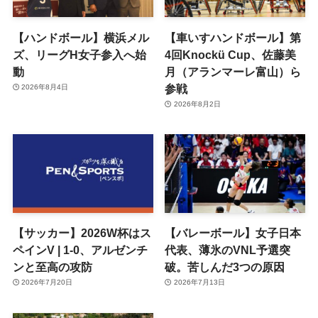
【ハンドボール】横浜メル
【車いすハンドボール】第
ズ、リーグH女子参入へ始
4回Knockü Cup、佐藤美
動
月（アランマーレ富山）ら
参戦
2026年8月4日
2026年8月2日
【サッカー】2026W杯はス
【バレーボール】女子日本
ペインV | 1-0、アルゼンチ
代表、薄氷のVNL予選突
ンと至高の攻防
破。苦しんだ3つの原因
2026年7月20日
2026年7月13日