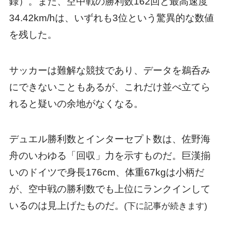
録）。また、空中戦の勝利数162回と最高速度
34.42km/hは、いずれも3位という驚異的な数値
を残した。
サッカーは難解な競技であり、データを鵜呑み
にできないこともあるが、これだけ並べ立てら
れると疑いの余地がなくなる。
デュエル勝利数とインターセプト数は、佐野海
舟のいわゆる「回収」力を示すものだ。巨漢揃
いのドイツで身長176cm、体重67kgは小柄だ
が、空中戦の勝利数でも上位にランクインして
いるのは見上げたものだ。
(下に記事が続きます)