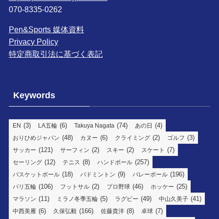
070-8335-0262
Pen&Sports 媒体資料
Privacy Policy
特定商取引法に基づく表記
Keywords
(3)
(6)
(74)
(4)
EN
LA五輪
Takuya Nagata
あの日
(48)
(6)
(2)
(3)
おりひめジャパン
カヌー
クライミング
ゴルフ
(121)
(2)
(2)
(7)
サッカー
サーフィン
スキー
スケート
(12)
(8)
(257)
セーリング
テニス
ハンドボール
(18)
(9)
(196)
バスケットボール
バドミントン
バレーボール
(106)
(2)
(46)
(25)
パリ五輪
フットサル
プロ野球
ホッケー
(11)
(5)
(49)
(41)
マラソン
ミラノ冬季五輪
ラグビー
中山久美子
(6)
(166)
(8)
(7)
中西美雁
久保弘毅
佐藤貴洋
卓球