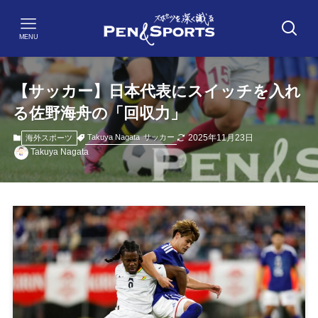
MENU
【サッカー】日本代表にスイッチを入れ
る佐野海舟の「回収力」
2025年11月23日
Takuya Nagata
サッカー
海外スポーツ
Takuya Nagata