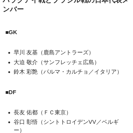
パラグアイ戦とブラジル戦の日本代表メ
ンバー
■GK
早川 友基（鹿島アントラーズ）
大迫 敬介（サンフレッチェ広島）
鈴木 彩艶（パルマ・カルチョ／イタリア）
■DF
長友 佑都（ＦＣ東京）
谷口 彰悟（シントトロイデンVV／ベルギ
ー）