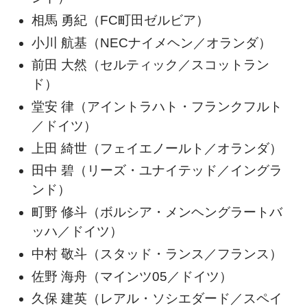
相馬 勇紀（FC町田ゼルビア）
小川 航基（NECナイメヘン／オランダ）
前田 大然（セルティック／スコットラン
ド）
堂安 律（アイントラハト・フランクフルト
／ドイツ）
上田 綺世（フェイエノールト／オランダ）
田中 碧（リーズ・ユナイテッド／イングラ
ンド）
町野 修斗（ボルシア・メンヘングラートバ
ッハ／ドイツ）
中村 敬斗（スタッド・ランス／フランス）
佐野 海舟（マインツ05／ドイツ）
久保 建英（レアル・ソシエダード／スペイ