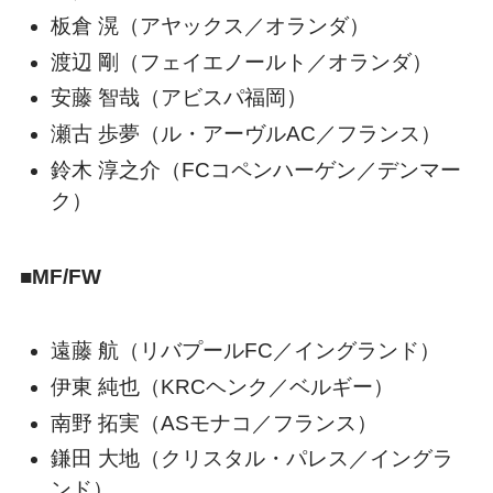
板倉 滉（アヤックス／オランダ）
渡辺 剛（フェイエノールト／オランダ）
安藤 智哉（アビスパ福岡）
瀬古 歩夢（ル・アーヴルAC／フランス）
鈴木 淳之介（FCコペンハーゲン／デンマー
ク）
■MF/FW
遠藤 航（リバプールFC／イングランド）
伊東 純也（KRCヘンク／ベルギー）
南野 拓実（ASモナコ／フランス）
鎌田 大地（クリスタル・パレス／イングラ
ンド）