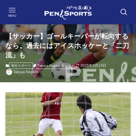
MENU
【サッカー】ゴールキーパーが転向する
なら。過去にはアイスホッケーと「二刀
流」も
2026年3月13日
Takuya Nagata
サッカー
海外スポーツ
Takuya Nagata