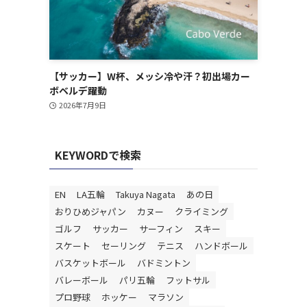
【サッカー】W杯、メッシ冷や汗？初出場カー
ボベルデ躍動
2026年7月9日
KEYWORDで検索
EN
LA五輪
Takuya Nagata
あの日
おりひめジャパン
カヌー
クライミング
ゴルフ
サッカー
サーフィン
スキー
スケート
セーリング
テニス
ハンドボール
バスケットボール
バドミントン
バレーボール
パリ五輪
フットサル
プロ野球
ホッケー
マラソン