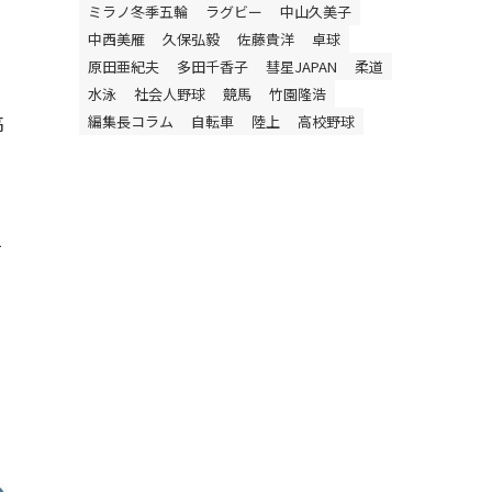
ミラノ冬季五輪
ラグビー
中山久美子
中西美雁
久保弘毅
佐藤貴洋
卓球
原田亜紀夫
多田千香子
彗星JAPAN
柔道
水泳
社会人野球
競馬
竹園隆浩
高
編集長コラム
自転車
陸上
高校野球
て