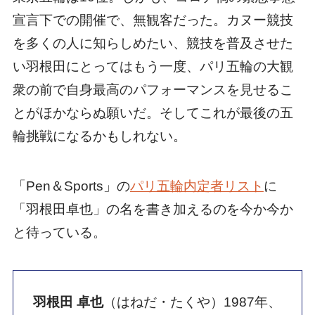
羽根田 卓也
（はねだ・たくや）1987年、
愛知県豊田市生まれ。7歳〜9歳までは器
械体操に取り組み、9歳から父と兄の影響
でカヌーを始めた。世界レベルで活躍す
ることを目標に、高校を卒業後すぐにカ
ヌー強豪国のスロバキアへ単身渡る。
2008年北京、2012年ロンドン、2016年
リオデジャネイロ、2021年東京大会と4
大会連続で五輪出場。リオ五輪で、この
競技アジア人初となる銅メダルを獲得、
一躍カヌーを国内に知らしめた。スロバ
キアの首都ブラチスラバの国立大学院卒
業。愛称「ハネタク」はマツコ・デラッ