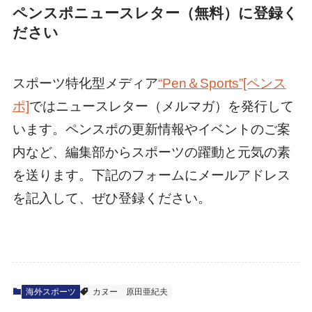
海外スポーツ
カヌー
原田亜紀夫
\ 感想をお寄せください /
コメントする
コメント
※