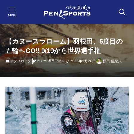
MENU
【カヌースラローム】羽根田、5度目の
五輪へGO‼ 9/19から世界選手権
2023年9月20日
原田 亜紀夫
カヌー
原田亜紀夫
海外スポーツ