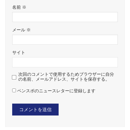
検索
新着の記事
【ハンドボール】横浜メル
【車いすハンドボール】第
ズ、リーグH女子参入へ始
4回Knockü Cup、佐藤美