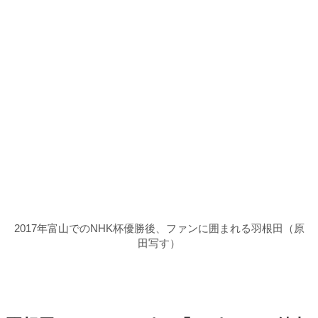
羽根田からペンスポに「スポーツの魅力
伝わる」
世界選手権を目前にした羽根田と9月上旬、連絡
をとった。
私がPen＆Co.を起業して「Pen＆Sports」[ペン
スポ]を創刊したことを伝えると、「起業された
とは知らず驚きました」と返事をくれた。
「Pen＆Sports」について「スポーツの魅力が
とても伝わる素晴らしいサイトですね」とコメ