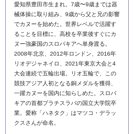
クスさんが命名。
カヌースラローム競技
カヌーには大き
く分けて急流で速さを競う「スラロー
ム」と穏やかな水面で速さを競う「スプ
リント」がある。1972年のミュンヘン五
輪で初めて採用された「スラローム」は
近年、主にコース約200～300ｍの人工コ
ースで開催され、艇をパドルで漕いで18
～25か所のゲートを通過して競う。競技
は1艇ずつのタイムトライアル方式で行な