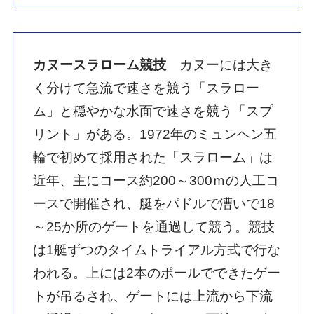
われる。上には2本のポールでできたゲー
トが吊るされ、ゲートには上流から下流
に通過するダウンゲートと、下流から上
流に回り込むアップゲートがある。各ゲ
ートに対して指定された順番、指定され
た方向から通過しなければならない。不
通過なら＋50秒のペナルティ。ゲートに
接触した場合にも＋2秒のペナルティーが
課され、最終的なフィニッシュタイムが
速い順で順位が決まる。レースは人が立
てないほどの急流で行われ、艇をコント
ロールするバランス能力と柔軟性、急流
のコース取りなどの状況判断力と敏捷性
が求められる。