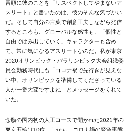
念願の国内初の人工コースで開かれた2021年の
東京五輪は10位。しかも、コロナ禍の緊急事態
宣言下での開催で、無観客だった。カヌー競技
を多くの人に知らしめたい、競技を普及させた
い羽根田にとってはもう一度、パリ五輪の大観
衆の前で自身最高のパフォーマンスを見せるこ
とがほかならぬ願いだ。そしてこれが最後の五
輪挑戦になるかもしれない。
「Pen＆Sports」の
パリ五輪内定者リスト
に
「羽根田卓也」の名を書き加えるのを今か今か
と待っている。