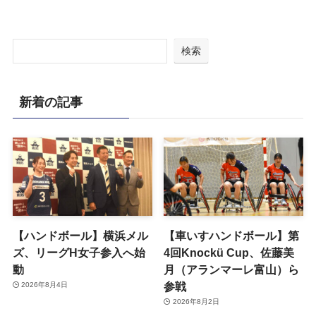
動
月（アランマーレ富山）ら
参戦
2026年8月4日
2026年8月2日
【サッカー】2026W杯はス
【バレーボール】女子日本
ペインV | 1-0、アルゼンチ
代表、薄氷のVNL予選突
ンと至高の攻防
破。苦しんだ3つの原因
2026年7月20日
2026年7月13日