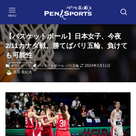
MENU
【バスケットボール】日本女子、今夜
2/11カナダ戦。勝てばパリ五輪、負けて
も可能性
2024年2月11日
バスケットボール
パリ五輪
オリンピック
原田 亜紀夫