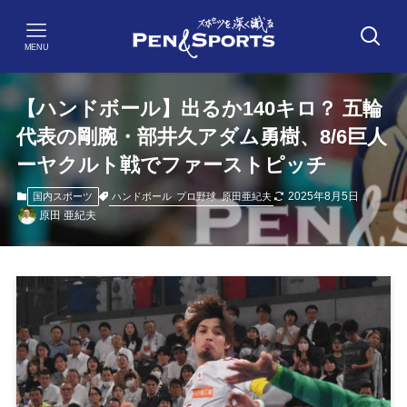
MENU
【ハンドボール】出るか140キロ？ 五輪
代表の剛腕・部井久アダム勇樹、8/6巨人
ーヤクルト戦でファーストピッチ
2025年8月5日
ハンドボール
プロ野球
原田亜紀夫
国内スポーツ
原田 亜紀夫