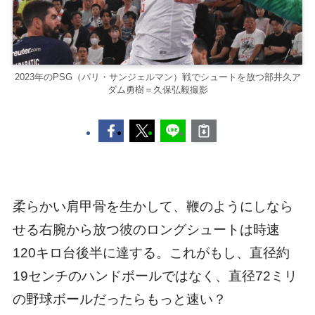
2023年のPSG（パリ・サンジェルマン）戦でシュートを放つ部井久ア
ダム勇樹＝久保弘毅撮影
柔らかい肩甲骨を生かして、鞭のようにしなら
せる右腕から放つ彼のロングシュートは時速
120キロ台後半に達する。これがもし、直径約
19センチのハンドボールではなく、直径72ミリ
の野球ボールだったらもっと速い？