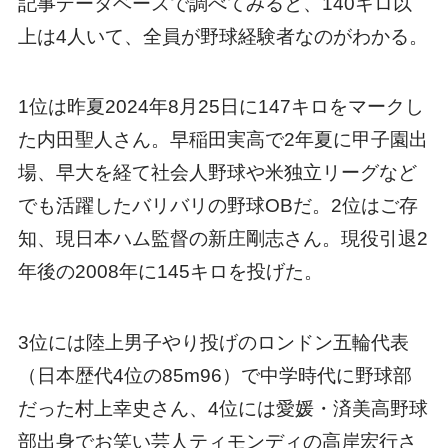
記事データベースで調べてみると、140キロ以
上は4人いて、全員が野球経験者なのがわかる。
1位は昨夏2024年8月25日に147キロをマークし
た内田聖人さん。早稲田実高で2年夏に甲子園出
場、早大を経て社会人野球や米独立リーグなど
でも活躍したバリバリの野球OBだ。2位はご存
知、現日本ハム監督の新庄剛志さん。現役引退2
年後の2008年に145キロを投げた。
3位には陸上男子やり投げのロンドン五輪代表
（日本歴代4位の85m96）で中学時代に野球部
だった村上幸史さん、4位には愛媛・済美高野球
部出身でお笑い芸人ティモンディの高岸宏行さ