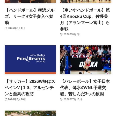
【ハンドボール】横浜メル
【車いすハンドボール】第
ズ、リーグH女子参入へ始
4回Knockü Cup、佐藤美
動
月（アランマーレ富山）ら
参戦
2026年8月4日
2026年8月2日
【サッカー】2026W杯はス
【バレーボール】女子日本
ペインV | 1-0、アルゼンチ
代表、薄氷のVNL予選突
ンと至高の攻防
破。苦しんだ3つの原因
2026年7月20日
2026年7月13日