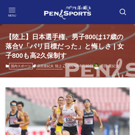
MENU
【陸上】日本選手権、男子800は17歳の
落合V「パリ目標だった」と悔しさ | 女
子800も高2久保制す
2024年6月30日
原田 亜紀夫
原田亜紀夫
陸上
国内スポーツ