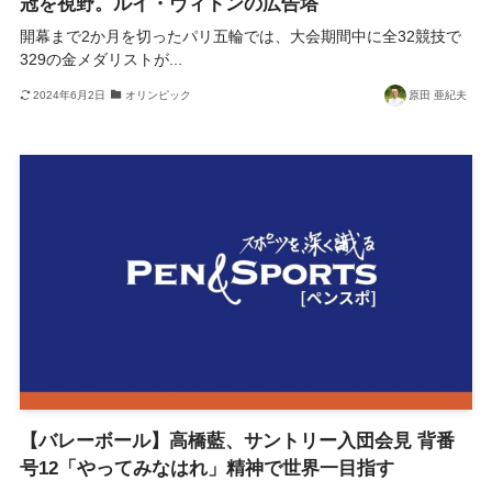
冠を視野。ルイ・ヴィトンの広告塔
開幕まで2か月を切ったパリ五輪では、大会期間中に全32競技で
329の金メダリストが...
2024年6月2日
オリンピック
原田 亜紀夫
【バレーボール】高橋藍、サントリー入団会見 背番
号12「やってみなはれ」精神で世界一目指す