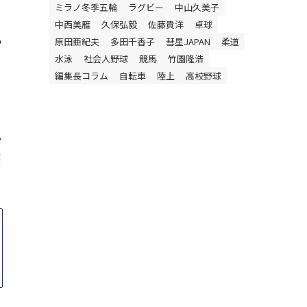
ミラノ冬季五輪
ラグビー
中山久美子
中西美雁
久保弘毅
佐藤貴洋
卓球
ら
原田亜紀夫
多田千香子
彗星JAPAN
柔道
水泳
社会人野球
競馬
竹園隆浩
編集長コラム
自転車
陸上
高校野球
か
獲