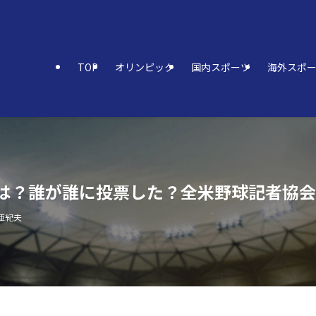
TOP
オリンピック
国内スポーツ
海外スポ
人は？誰が誰に投票した？全米野球記者協
亜紀夫