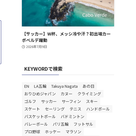
【サッカー】W杯、メッシ冷や汗？初出場カー
ボベルデ躍動
2026年7月9日
KEYWORDで検索
EN
LA五輪
Takuya Nagata
あの日
おりひめジャパン
カヌー
クライミング
ゴルフ
サッカー
サーフィン
スキー
スケート
セーリング
テニス
ハンドボール
バスケットボール
バドミントン
バレーボール
パリ五輪
フットサル
プロ野球
ホッケー
マラソン