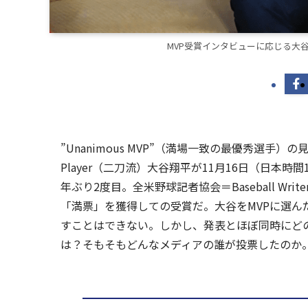
MVP受賞インタビューに応じる大谷＝
”Unanimous MVP”（満場一致の最優秀選手
Player（二刀流）大谷翔平が11月16日（日本
年ぶり2度目。全米野球記者協会＝Baseball Writers’
「満票」を獲得しての受賞だ。大谷をMVPに選ん
すことはできない。しかし、発表とほぼ同時にど
は？そもそもどんなメディアの誰が投票したのか