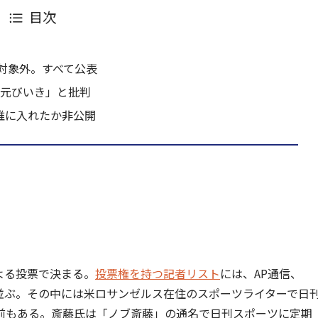
目次
対象外。すべて公表
地元びいき」と批判
、誰に入れたか非公開
による投票で決まる。
投票権を持つ記者リスト
には、AP通信、
者が並ぶ。その中には米ロサンゼルス在住のスポーツライターで日
)氏の名前もある。斎藤氏は「ノブ斎藤」の通名で日刊スポーツに定期