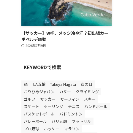
【サッカー】W杯、メッシ冷や汗？初出場カー
ボベルデ躍動
2026年7月9日
KEYWORDで検索
EN
LA五輪
Takuya Nagata
あの日
おりひめジャパン
カヌー
クライミング
ゴルフ
サッカー
サーフィン
スキー
スケート
セーリング
テニス
ハンドボール
バスケットボール
バドミントン
バレーボール
パリ五輪
フットサル
プロ野球
ホッケー
マラソン