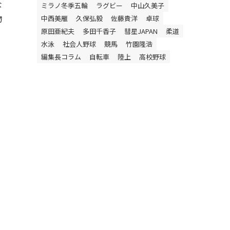
な
ミラノ冬季五輪
ラグビー
中山久美子
物
中西美雁
久保弘毅
佐藤貴洋
卓球
原田亜紀夫
多田千香子
彗星JAPAN
柔道
水泳
社会人野球
競馬
竹園隆浩
編集長コラム
自転車
陸上
高校野球