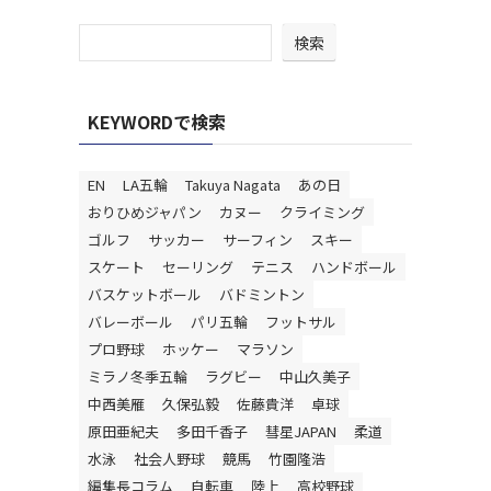
検索
KEYWORDで検索
EN
LA五輪
Takuya Nagata
あの日
おりひめジャパン
カヌー
クライミング
ゴルフ
サッカー
サーフィン
スキー
スケート
セーリング
テニス
ハンドボール
バスケットボール
バドミントン
バレーボール
パリ五輪
フットサル
プロ野球
ホッケー
マラソン
ミラノ冬季五輪
ラグビー
中山久美子
中西美雁
久保弘毅
佐藤貴洋
卓球
原田亜紀夫
多田千香子
彗星JAPAN
柔道
水泳
社会人野球
競馬
竹園隆浩
編集長コラム
自転車
陸上
高校野球