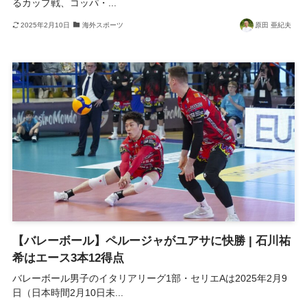
るカップ戦、コッパ・...
2025年2月10日
海外スポーツ
原田 亜紀夫
【バレーボール】ペルージャがユアサに快勝 | 石川祐
希はエース3本12得点
バレーボール男子のイタリアリーグ1部・セリエAは2025年2月9
日（日本時間2月10日未...