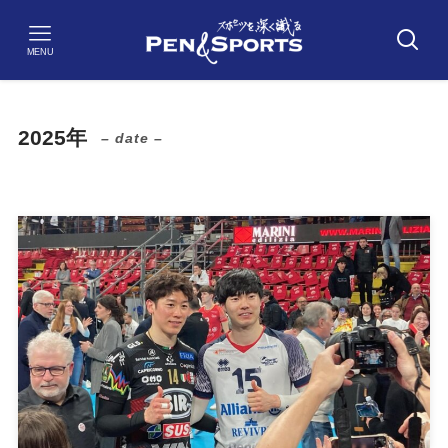
MENU
2025年
– date –