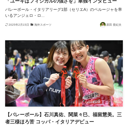
「ユーキはフィジカルの強さを」単独インタビュー
バレーボール・イタリアリーグ1部（セリエA）のペルージャを率
いるアンジェロ・ロ...
2025年2月15日
海外スポーツ
原田 亜紀夫
【バレーボール】石川真佑、関菜々巳、福留慧美。三
者三様ほろ苦 コッパ・イタリアデビュー