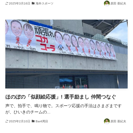
2025年3月16日
海外スポーツ
原田 亜紀夫
ほのぼの「似顔絵応援」! 選手励まし 仲間つなぐ
声で、拍手で、鳴り物で。スポーツ応援の手法はさまざまです
が、ひいきのチームの...
2025年2月10日
Bar4周目
原田 亜紀夫